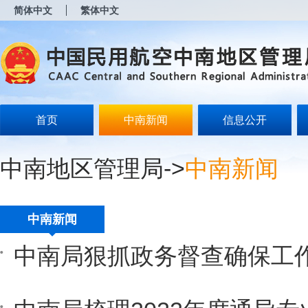
新
简体中文
繁体中文
窗
口
打
开
无
障
碍
说
明
首页
中南新闻
信息公开
页
面,
按
中南地区管理局
->
中南新闻
Alt
加
波
浪
键
中南新闻
打
开
中南局狠抓政务督查确保工
导
盲
模
式