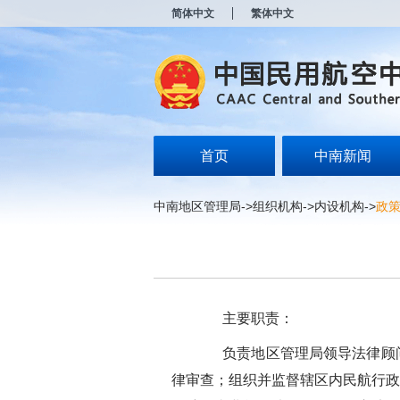
新
简体中文
繁体中文
窗
口
打
开
无
障
碍
说
明
首页
中南新闻
页
面,
按
中南地区管理局
->
组织机构
->
内设机构
->
政
Alt
加
波
浪
键
打
开
主要职责：
导
盲
负责地区管理局领导法律顾问
模
式
律审查；组织并监督辖区内民航行政