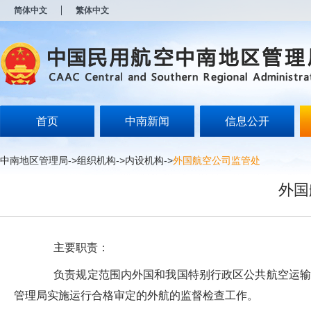
新
简体中文
繁体中文
窗
口
打
开
无
障
碍
说
明
首页
中南新闻
信息公开
页
面,
按
中南地区管理局
->
组织机构
->
内设机构
->
外国航空公司监管处
Alt
加
外国
波
浪
键
打
开
主要职责：
导
盲
负责规定范围内外国和我国特别行政区公共航空运输承
模
式
管理局实施运行合格审定的外航的监督检查工作。