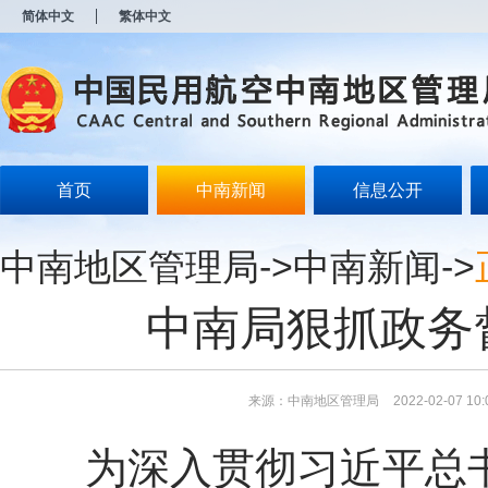
新
简体中文
繁体中文
窗
口
打
开
无
障
碍
说
明
首页
中南新闻
信息公开
页
面,
按
中南地区管理局
->
中南新闻
->
Alt
加
波
中南局狠抓政务
浪
键
打
开
导
来源：中南地区管理局
2022-02-07 10:
盲
模
为深入贯彻习近平总
式