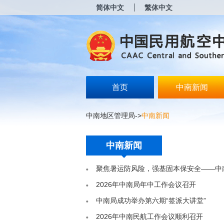
新
简体中文
繁体中文
窗
口
打
开
无
障
碍
说
明
首页
中南新闻
页
面,
按
中南地区管理局
->
中南新闻
Alt
加
波
中南新闻
浪
键
打
聚焦暑运防风险，强基固本保安全——中南
开
导
2026年中南局年中工作会议召开
盲
中南局成功举办第六期“签派大讲堂”
模
式
2026年中南民航工作会议顺利召开