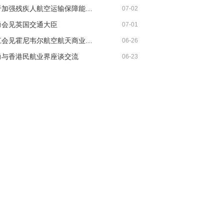
《关于加强残疾人航空运输保障能力的若干措施》印发
07-02
勇会见英国交通大臣
07-01
胡振江会见霍尼韦尔航空航天商业售后市场全球总裁
06-26
勇与香港民航业界座谈交流
06-23