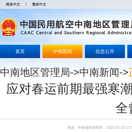
新
简体中文
繁体中文
窗
口
打
开
无
障
碍
说
明
首页
中南新闻
信息公开
页
面,
按
中南地区管理局
->
中南新闻
->
Alt
加
波
应对春运前期最强寒潮
浪
键
打
开
全
导
盲
模
式
来源：中南地区管理局
2025-01-23 17: