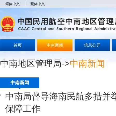
新
简体中文
繁体中文
窗
口
打
开
无
障
碍
说
明
首页
中南新闻
信息公开
页
面,
按
中南地区管理局
->
中南新闻
Alt
加
波
浪
键
中南新闻
打
开
中南局督导海南民航多措并
导
盲
模
保障工作
式