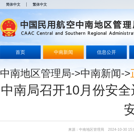
新
简体中文
繁体中文
窗
口
打
开
无
障
碍
说
明
首页
中南新闻
信息公开
页
面,
按
中南地区管理局
->
中南新闻
->
Alt
加
波
中南局召开10月份安
浪
键
打
开
导
盲
模
式
来源：中南地区管理局
2024-10-30 15: