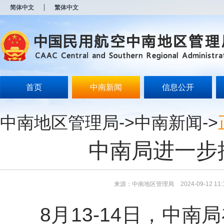
新
简体中文
繁体中文
窗
口
打
开
无
障
碍
说
明
首页
中南新闻
信息公开
页
面,
按
中南地区管理局
->
中南新闻
->
Alt
加
波
中南局进一步
浪
键
打
开
导
来源：中南地区管理局
2024-09-12 11:
盲
模
8月13-14日，中南
式