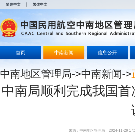
新
简体中文
繁体中文
窗
口
打
开
无
障
碍
说
明
首页
中南新闻
信息公开
页
面,
按
中南地区管理局
->
中南新闻
->
Alt
加
波
中南局顺利完成我国首
浪
键
打
开
导
盲
模
式
来源：中南地区管理局
2024-11-29 17: