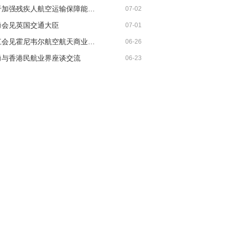
《关于加强残疾人航空运输保障能力的若干措施》印发
07-02
勇会见英国交通大臣
07-01
胡振江会见霍尼韦尔航空航天商业售后市场全球总裁
06-26
勇与香港民航业界座谈交流
06-23