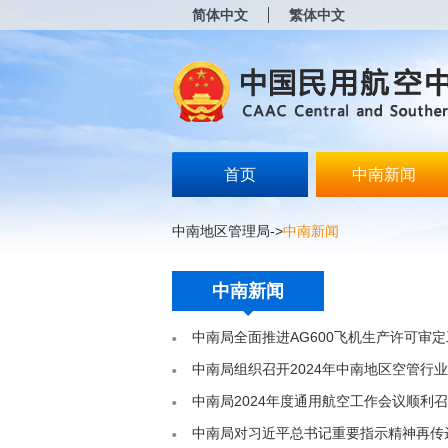
新
简体中文
繁体中文
窗
口
打
开
无
障
碍
说
明
首页
中南新闻
页
面,
按
中南地区管理局
->
中南新闻
Alt
加
波
中南新闻
浪
键
打
中南局全面推进AG600飞机生产许可审
开
导
中南局组织召开2024年中南地区空管行
盲
中南局2024年度通用航空工作会议顺利
模
式
中南局对习近平总书记重要指示精神再传