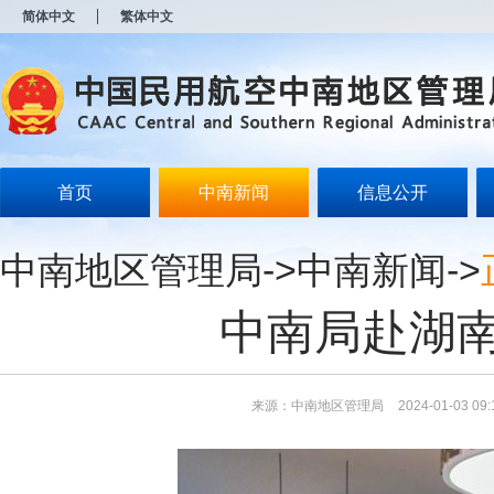
新
简体中文
繁体中文
窗
口
打
开
无
障
碍
说
明
首页
中南新闻
信息公开
页
面,
按
中南地区管理局
->
中南新闻
->
Alt
加
波
中南局赴湖
浪
键
打
开
导
来源：中南地区管理局
2024-01-03 09:
盲
模
式