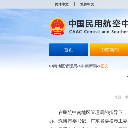
新
简体中文
繁体中文
窗
口
打
开
无
障
碍
说
明
首页
中南新闻
页
面,
按
中南地区管理局
->
中南新闻
->
正文
Alt
加
波
浪
键
打
来源：
开
导
盲
在民航中南地区管理局的指导下，
模
式
办。珠海市委书记、广东省委横琴工委