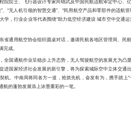
程院院士、飞行器设计专家向锦武及中国民航适航审定中心、
设
”
、
“
无人机引领的智慧交通
”
、
“
民用航空产品和零部件的适航管
大学，行业企业等代表围绕
“
助力低空经济建设 城市空中交通运
东省通用航空协会组织圆桌对话，邀请民航各地区管理局、民
满完成。
，全国通航作业呈稳步上升态势，无人驾驶航空的发展尤为凸
促进国家经济社会发展的新引擎，将为探索城际空中立体交通
契机。中南局将同各方一道，抢抓先机，奋发有为，携手踏上
“
通航的蓬勃发展添上浓墨重彩的一笔。