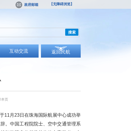
【无障碍浏览】
政府邮箱
搜索
互动交流
返回民航
办
印本页
于
11
月
23
日在珠海国际航展中心成功举
致辞。中国工程院院士、空中交通管理系