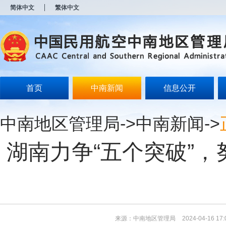
新
简体中文
繁体中文
窗
口
打
开
无
障
碍
说
明
首页
中南新闻
信息公开
页
面,
按
中南地区管理局
->
中南新闻
->
Alt
加
波
湖南力争“五个突破”
浪
键
打
开
导
盲
模
式
来源：中南地区管理局
2024-04-16 17: