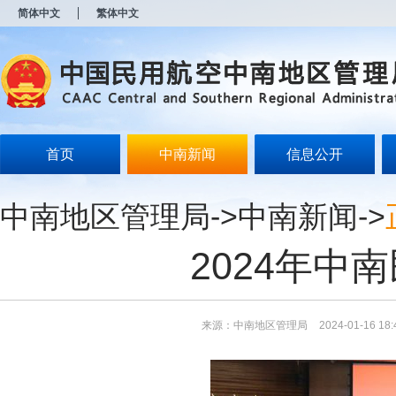
新
简体中文
繁体中文
窗
口
打
开
无
障
碍
说
明
首页
中南新闻
信息公开
页
面,
按
中南地区管理局
->
中南新闻
->
Alt
加
波
2024年中
浪
键
打
开
导
来源：中南地区管理局
2024-01-16 18:
盲
模
式