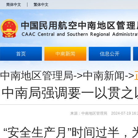
新
简体中文
繁体中文
窗
口
打
开
无
障
碍
说
明
首页
中南新闻
信息公开
页
面,
按
中南地区管理局
->
中南新闻
->
Alt
加
波
中南局强调要一以贯之
浪
键
打
开
导
来源：中南地区管理局
2024-07-19 16:
盲
模
“安全生产月”时间过半，
式