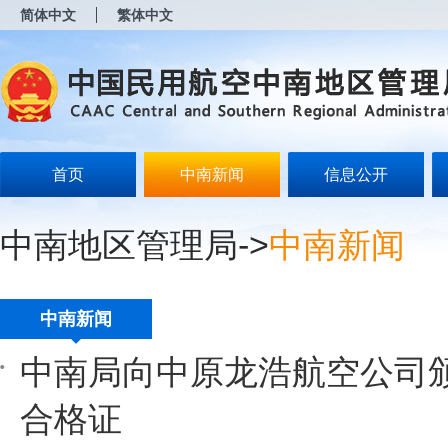
新
简体中文
繁体中文
窗
口
打
开
无
障
碍
说
明
首页
中南新闻
信息公开
页
面,
按
中南地区管理局
->
中南新闻
Alt
加
波
浪
键
中南新闻
打
开
中南局向中原龙浩航空公司
导
盲
模
合格证
式