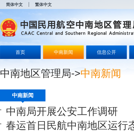
新
简体中文
繁体中文
窗
口
打
开
无
障
碍
说
明
首页
中南新闻
信息公开
页
面,
按
中南地区管理局
->
中南新闻
Alt
加
波
浪
键
中南新闻
打
开
中南局开展公安工作调研
导
盲
模
春运首日民航中南地区运行
式