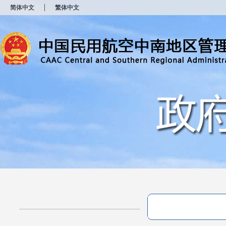
新
简体中文
繁体中文
窗
口
打
开
无
障
碍
说
明
页
面,
按
Alt
加
波
浪
键
打
开
导
盲