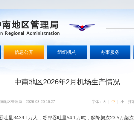
信息公开
组织机构
办事服务
文
中南地区2026年2月机场生产情况
中南地区管理局
2026-03-20 16:27
字体：
大
｜
中
｜
小
打
3439.1万人，货邮吞吐量54.1万吨，起降架次23.5万架次，同