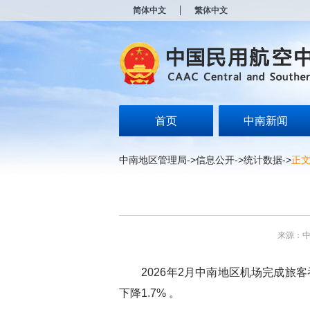
新
简体中文
繁体中文
窗
口
打
开
无
障
碍
说
明
首页
中南新闻
页
面,
按
中南地区管理局
->
信息公开
->
统计数据
->
正
Alt
加
波
浪
键
打
来源：
开
导
盲
2026年2月中南地区机场完成旅客吞吐量
模
式
下降1.7% 。