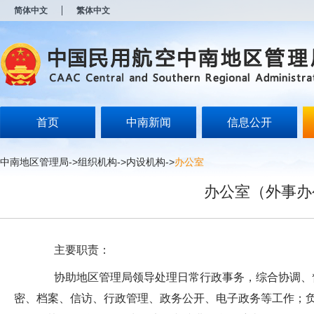
新
简体中文
繁体中文
窗
口
打
开
无
障
碍
说
明
首页
中南新闻
信息公开
页
面,
按
中南地区管理局
->
组织机构
->
内设机构
->
办公室
Alt
加
办公室（外事办
波
浪
键
打
开
主要职责：
导
盲
协助地区管理局领导处理日常行政事务，综合协调、督
模
式
密、档案、信访、行政管理、政务公开、电子政务等工作；