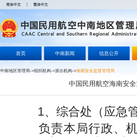
新
简体中文
繁体中文
窗
口
打
开
无
障
碍
说
明
首页
中南新闻
信息公开
页
面,
按
中南地区管理局
->
组织机构
->
派出机构
->
海南安全监督管理局
Alt
加
中国民用航空海南安全
波
浪
键
打
开
1、综合处（应急管
导
盲
模
负责本局行政、机要
式