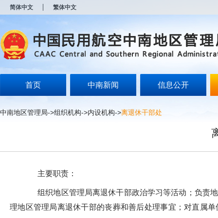
新
简体中文
繁体中文
窗
口
打
开
无
障
碍
说
明
首页
中南新闻
信息公开
页
面,
按
中南地区管理局
->
组织机构
->
内设机构
->
离退休干部处
Alt
加
波
浪
键
打
开
主要职责：
导
盲
组织地区管理局离退休干部政治学习等活动；负责地区
模
式
理地区管理局离退休干部的丧葬和善后处理事宜；对直属单