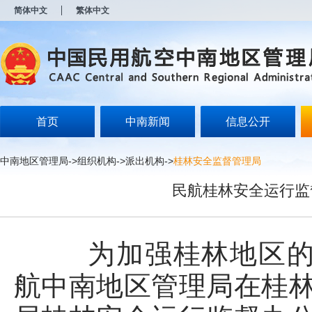
新
简体中文
繁体中文
窗
口
打
开
无
障
碍
说
明
首页
中南新闻
信息公开
页
面,
按
中南地区管理局
->
组织机构
->
派出机构
->
桂林安全监督管理局
Alt
加
民航桂林安全运行监
波
浪
键
打
开
为加强桂林地区的民
导
盲
航中南地区管理局在桂林
模
式