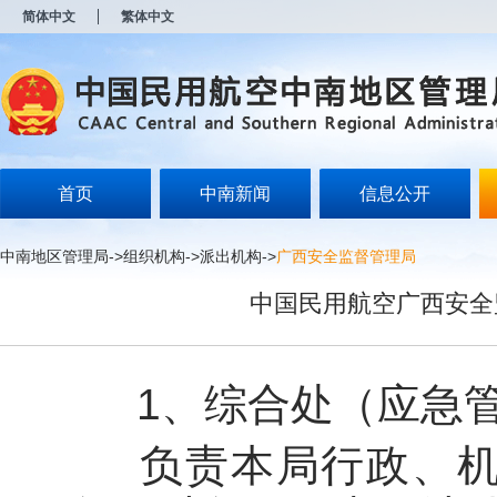
新
简体中文
繁体中文
窗
口
打
开
无
障
碍
说
明
首页
中南新闻
信息公开
页
面,
按
中南地区管理局
->
组织机构
->
派出机构
->
广西安全监督管理局
Alt
加
中国民用航空广西安全
波
浪
键
打
开
1、综合处（应急管
导
盲
模
负责本局行政、机要
式