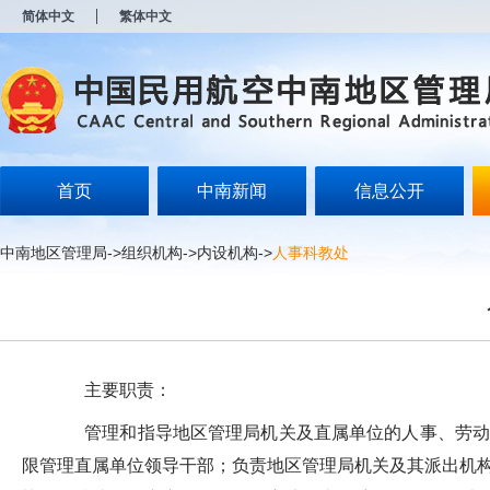
新
简体中文
繁体中文
窗
口
打
开
无
障
碍
说
明
首页
中南新闻
信息公开
页
面,
按
中南地区管理局
->
组织机构
->
内设机构
->
人事科教处
Alt
加
波
浪
键
打
开
主要职责：
导
盲
管理和指导地区管理局机关及直属单位的人事、劳动工
模
式
限管理直属单位领导干部；负责地区管理局机关及其派出机