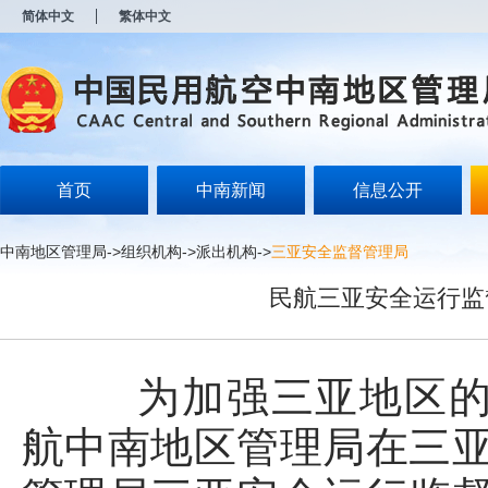
新
简体中文
繁体中文
窗
口
打
开
无
障
碍
说
明
首页
中南新闻
信息公开
页
面,
按
中南地区管理局
->
组织机构
->
派出机构
->
三亚安全监督管理局
Alt
加
民航三亚安全运行监
波
浪
键
打
开
为加强三亚地区的民
导
盲
航中南地区管理局在三亚
模
式