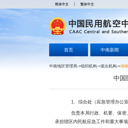
新
简体中文
繁体中文
窗
口
打
开
无
障
碍
说
明
首页
中南新闻
页
面,
按
中南地区管理局
->
组织机构
->
派出机构
->
湖
Alt
加
中国
波
浪
键
打
开
1、综合处（应急管理办公
导
盲
负责本局行政、机要、保密、
模
式
承担辖区内民航应急工作和重大事项