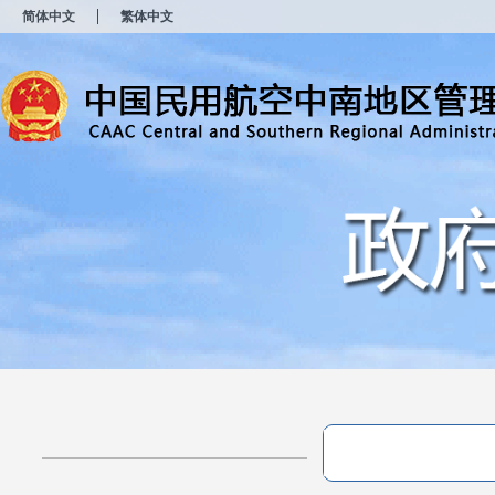
新
简体中文
繁体中文
窗
口
打
开
无
障
碍
说
明
页
面,
按
Alt
加
波
浪
键
打
开
导
盲