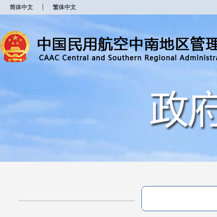
新
简体中文
繁体中文
窗
口
打
开
无
障
碍
说
明
页
面,
按
Alt
加
波
浪
键
打
开
导
盲