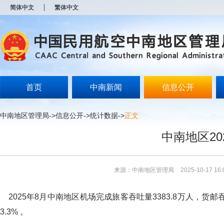
新
简体中文
繁体中文
窗
口
打
开
无
障
碍
说
明
首页
中南新闻
信息公开
页
面,
按
中南地区管理局
->
信息公开
->
统计数据
->
正文
Alt
加
中南地区2
波
浪
键
打
来源：中南地区管理局
2025-10-17 16:
开
导
盲
2025年8月中南地区机场完成旅客吞吐量3383.8万人，货邮吞吐
模
式
3.3% 。