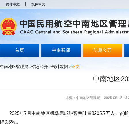
新
简体中文
繁体中文
窗
口
打
开
无
障
碍
说
明
首页
中南新闻
信息公开
页
面,
按
中南地区管理局
->
信息公开
->
统计数据
->
正文
Alt
加
中南地区2
波
浪
键
打
来源：中南地区管理局
2025-08-15 15:
开
导
盲
2025年7月中南地区机场完成旅客吞吐量3205.7万人，货邮吞吐
模
式
降0.6% 。