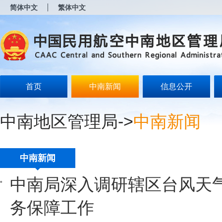
新
简体中文
繁体中文
窗
口
打
开
无
障
碍
说
明
首页
中南新闻
信息公开
页
面,
按
中南地区管理局
->
中南新闻
Alt
加
波
浪
键
中南新闻
打
开
中南局深入调研辖区台风天
导
盲
模
务保障工作
式