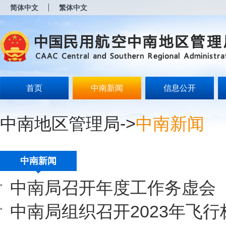
新
简体中文
繁体中文
窗
口
打
开
无
障
碍
说
明
首页
中南新闻
信息公开
页
面,
按
中南地区管理局
->
中南新闻
Alt
加
波
浪
键
中南新闻
打
开
中南局召开年度工作务虚会
导
盲
模
中南局组织召开2023年飞
式