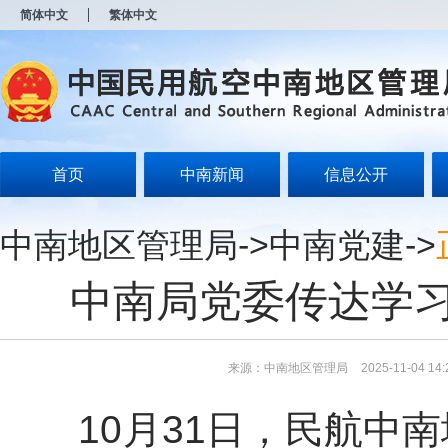
新
简体中文
繁体中文
窗
口
打
开
无
障
碍
说
明
首页
中南新闻
信息公开
页
面,
按
中南地区管理局
->
中南党建
->
Alt
加
波
中南局党委传达学
浪
键
打
开
导
来源：中南地区管理局
2025-11-04 14:
盲
模
10月31日，民航中南地
式