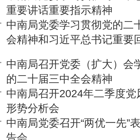
重要讲话重要指示精神
中南局党委学习贯彻党的二
会精神和习近平总书记重要
中南局召开党委（扩大）会
的二十届三中全会精神
中南局召开2024年二季度
形势分析会
中南局党委召开“两优一先”
告会