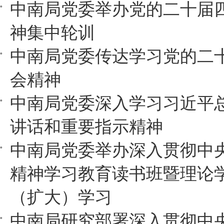
中南局党委举办党的二十届
神集中轮训
中南局党委传达学习党的二
会精神
中南局党委深入学习习近平
讲话和重要指示精神
中南局党委举办深入贯彻中
精神学习教育读书班暨理论
（扩大）学习
中南局研究部署深入贯彻中