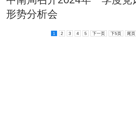
形势分析会
1
2
3
4
5
下一页
下5页
尾页