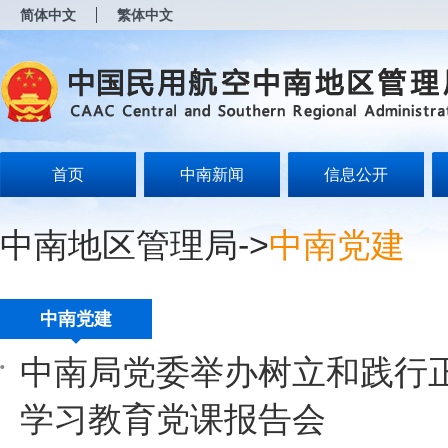
新
简体中文
繁体中文
窗
口
打
开
无
障
碍
说
明
首页
中南新闻
信息公开
页
面,
按
中南地区管理局
->
中南党建
Alt
加
波
浪
键
中南党建
打
开
中南局党委举办树立和践行
导
盲
模
学习教育党课报告会
式