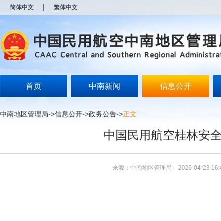
新
简体中文
繁体中文
窗
口
打
开
无
障
碍
说
明
首页
中南新闻
信息公开
页
面,
按
中南地区管理局
->
信息公开
->
政务公告
->
正文
Alt
加
中国民用航空桂林安全
波
浪
键
打
来源：中南地区管理局
2026-04-23 16:
开
导
盲
模
式