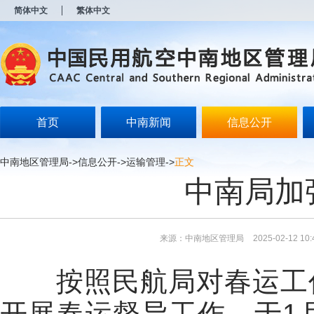
新
简体中文
繁体中文
窗
口
打
开
无
障
碍
说
明
首页
中南新闻
信息公开
页
面,
按
中南地区管理局
->
信息公开
->
运输管理
->
正文
Alt
中南局加
加
波
浪
键
打
来源：中南地区管理局
2025-02-12 10:
开
导
盲
按照民航局对春运工作
模
式
开展春运督导工作，于1月