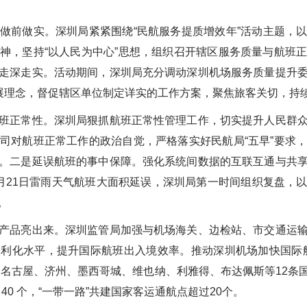
做前做实。
深圳局紧紧围绕“民航服务提质增效年”活动主题，
神，坚持“以人民为中心”思想，组织召开辖区服务质量与航班
走深走实。活动期间，
深圳
局充分调动深圳机场服务质量提升
发展理念，督促辖区单位制定详实的工作方案，聚焦旅客关切，持
班正常性。
深圳
局狠抓航班正常性管理工作，切实提升人民群
司对航班正常工作的政治自觉，严格落实好民航局“五早”要求
。二是延误航班的事中保障。强化系统间数据的互联互通与共
月21日雷雨天气航班大面积延误，
深圳
局第一时间组织复盘，
。
产品亮出来。
深圳监管局加强与机场海关、边检站、市交通运
利化水平，提升国际航班出入境效率。推动深圳机场加快国际
、名古屋、济州、墨西哥城、维也纳、利雅得、布达佩斯等12条
40 个，“一带一路”共建国家客运通航点超过20个。