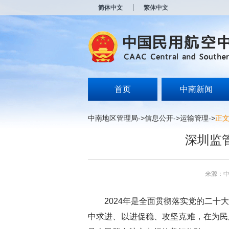
新
简体中文
繁体中文
窗
口
打
开
无
障
碍
说
明
首页
中南新闻
页
面,
按
中南地区管理局
->
信息公开
->
运输管理
->
正
Alt
加
深圳监管
波
浪
键
打
来源：
开
导
盲
2024年是全面贯彻落实党的二十
模
式
中求进、以进促稳、攻坚克难，在为民