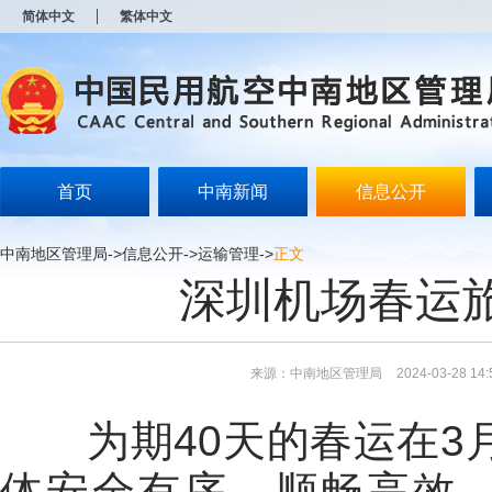
新
简体中文
繁体中文
窗
口
打
开
无
障
碍
说
明
首页
中南新闻
信息公开
页
面,
按
中南地区管理局
->
信息公开
->
运输管理
->
正文
Alt
深圳机场春运旅
加
波
浪
键
打
来源：中南地区管理局
2024-03-28 14:
开
导
盲
为期40天的春运在3月
模
式
体安全有序、顺畅高效