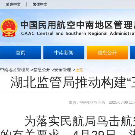
新
简体中文
繁体中文
窗
口
打
开
无
障
碍
说
明
首页
中南新闻
信息公开
页
面,
按
中南地区管理局
->
信息公开
->
安全管理
->
正文
Alt
湖北监管局推动构建“
加
波
浪
键
打
来源：中南地区管理局
2025-05-09 11:
开
导
盲
为落实民航局鸟击航空
模
式
的有关要求，4月29日，