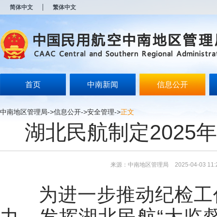
新
简体中文
繁体中文
窗
口
打
开
无
障
碍
说
明
首页
中南新闻
信息公开
页
面,
按
中南地区管理局
->
信息公开
->
安全管理
->
正文
Alt
湖北民航制定2025
加
波
浪
键
打
来源：中南地区管理局
2025-04-03 11:
开
导
盲
为进一步推动纪检工作
模
式
力，发挥湖北民航“大监