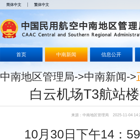
新
简体中文
繁体中文
窗
口
打
开
无
障
碍
说
明
首页
中南新闻
信息公开
页
面,
按
中南地区管理局
->
中南新闻
->
Alt
加
波
白云机场T3航站楼
浪
键
打
开
导
来源：中南地区管理局
2025-11-04 14:
盲
模
10月30日下午14：59
式