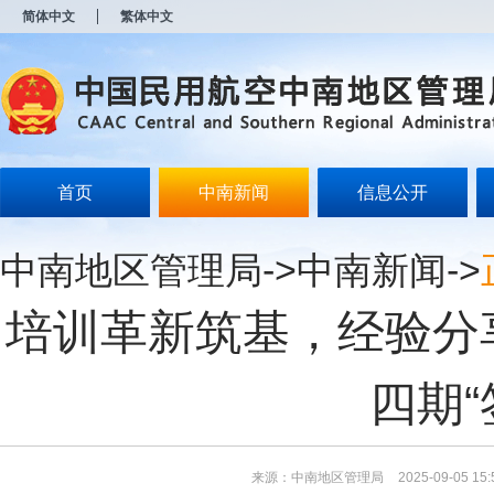
新
简体中文
繁体中文
窗
口
打
开
无
障
碍
说
明
首页
中南新闻
信息公开
页
面,
按
中南地区管理局
->
中南新闻
->
Alt
加
波
培训革新筑基，经验分
浪
键
打
开
四期“
导
盲
模
式
来源：中南地区管理局
2025-09-05 15: