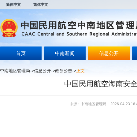
新
简体中文
繁体中文
窗
口
打
开
无
障
碍
说
明
首页
中南新闻
信息公开
页
面,
按
中南地区管理局
->
信息公开
->
政务公告
->
正文
Alt
加
中国民用航空海南安全
波
浪
键
打
来源：中南地区管理局
2026-04-23 16:
开
导
盲
模
式