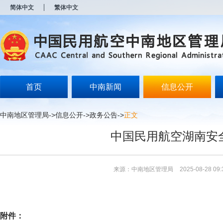
新
简体中文
繁体中文
窗
口
打
开
无
障
碍
说
明
首页
中南新闻
信息公开
页
面,
按
中南地区管理局
->
信息公开
->
政务公告
->
正文
Alt
加
中国民用航空湖南安全
波
浪
键
打
来源：中南地区管理局
2025-08-28 09:
开
导
盲
模
式
附件：