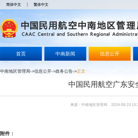
新
简体中文
繁体中文
窗
口
打
开
无
障
碍
说
明
首页
中南新闻
信息公开
页
面,
按
中南地区管理局
->
信息公开
->
政务公告
->
正文
Alt
加
中国民用航空广东安全
波
浪
键
打
来源：中南地区管理局
2024-08-23 15:
开
导
盲
模
式
附件：