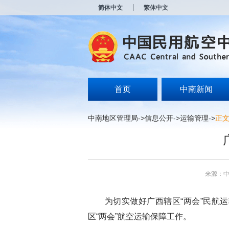
新
简体中文
繁体中文
窗
口
打
开
无
障
碍
说
明
首页
中南新闻
页
面,
按
中南地区管理局
->
信息公开
->
运输管理
->
正
Alt
加
波
浪
键
打
来源：
开
导
盲
为切实做好广西辖区“两会”民航运
模
式
区“两会”航空运输保障工作。