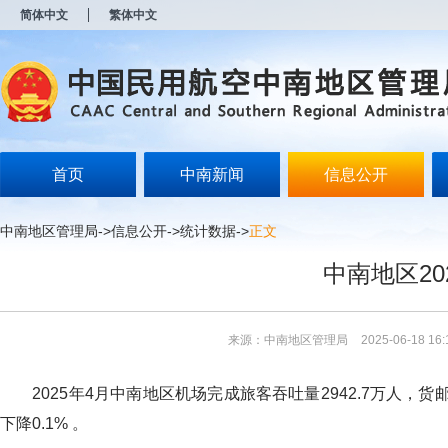
新
简体中文
繁体中文
窗
口
打
开
无
障
碍
说
明
首页
中南新闻
信息公开
页
面,
按
中南地区管理局
->
信息公开
->
统计数据
->
正文
Alt
加
中南地区2
波
浪
键
打
来源：中南地区管理局
2025-06-18 16:
开
导
盲
2025年4月中南地区机场完成旅客吞吐量2942.7万人，货邮吞
模
式
下降0.1% 。