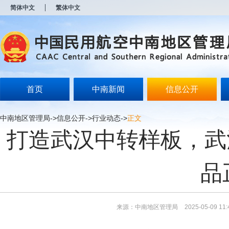
新
简体中文
繁体中文
窗
口
打
开
无
障
碍
说
明
首页
中南新闻
信息公开
页
面,
按
中南地区管理局
->
信息公开
->
行业动态
->
正文
Alt
打造武汉中转样板，武
加
波
浪
键
品
打
开
导
盲
模
来源：中南地区管理局
2025-05-09 11:
式